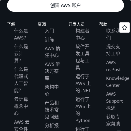
创建 AWS 账户
了解
资源
开发人员
帮助
什么是
入门
构建者
联系我
AWS？
中心
们
训练
什么是
软件开
提交支
AWS 信
云计
发工具
持工单
任中心
算？
包与工
AWS
AWS 解
具
什么是
re:Post
决方案
代理式
运行于
库
Knowledge
人工智
AWS 上
Center
架构中
能？
的 .NET
心
AWS
云计算
运行于
Support
产品和
概念中
AWS 上
概述
技术常
心
的
见问题
获取专
Python
AWS 云
家帮助
分析报
安全性
运行于