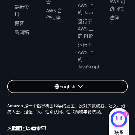
告
AWS 可
AWS 上
最新资
访问性
AWS 合
的 Java
讯
作伙伴
法律
运行于
博客
AWS 上
新闻稿
的 PHP
运行于
AWS 上
的
JavaScript
English
Amazon 是一个倡导机会均等的雇主：反对少数族裔、妇女、残
疾人士、退伍军人、性别认同、性取向和年龄歧视。
1
联系
