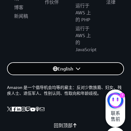
作伙伴
法律
运行于
博客
AWS 上
新闻稿
的 PHP
运行于
AWS 上
的
JavaScript
English
Amazon 是一个倡导机会均等的雇主：反对少数族裔、妇女、残
疾人士、退伍军人、性别认同、性取向和年龄歧视。
1
联系

售前
回到顶部