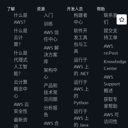
了解
资源
开发人员
帮助
什么是
入门
构建者
联系我
AWS？
中心
们
训练
什么是
软件开
提交支
AWS 信
云计
发工具
持工单
任中心
算？
包与工
AWS
AWS 解
具
什么是
re:Post
决方案
代理式
运行于
库
Knowledge
人工智
AWS 上
Center
架构中
能？
的 .NET
心
AWS
云计算
运行于
Support
产品和
概念中
AWS 上
概述
技术常
心
的
见问题
获取专
Python
AWS 云
家帮助
分析报
安全性
运行于
告
AWS 可
AWS 上
最新资
访问性
AWS 合
的 Java
讯