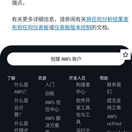
端点。
有关更多详细信息，请参阅有关
将任何分析结果发
布到任何仪表板
或
仪表板版本控制
的文档。
创建 AWS 账户
了解
资源
开发人员
帮助
什么是
入门
构建者
联系我
AWS？
中心
们
训练
什么是
软件开
提交支
AWS 信
云计
发工具
持工单
任中心
算？
包与工
AWS
AWS 解
具
什么是
re:Post
决方案
代理式
运行于