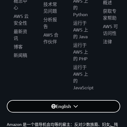
概念中
AWS 上
概述
技术常
心
的
见问题
获取专
Python
AWS 云
家帮助
分析报
安全性
运行于
告
AWS 可
AWS 上
最新资
访问性
AWS 合
的 Java
讯
作伙伴
法律
运行于
博客
AWS 上
新闻稿
的 PHP
运行于
AWS 上
的
JavaScript
English
Amazon 是一个倡导机会均等的雇主：反对少数族裔、妇女、残