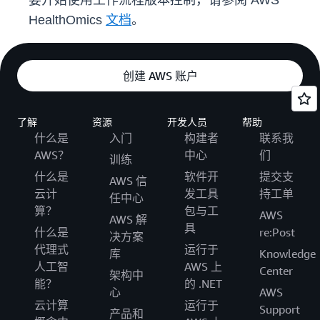
要开始使用工作流程版本控制，请参阅 AWS
HealthOmics
文档
。
创建 AWS 账户
了解
资源
开发人员
帮助
什么是
入门
构建者
联系我
AWS？
中心
们
训练
什么是
软件开
提交支
AWS 信
云计
发工具
持工单
任中心
算？
包与工
AWS
AWS 解
具
什么是
re:Post
决方案
代理式
运行于
库
Knowledge
人工智
AWS 上
Center
架构中
能？
的 .NET
心
AWS
云计算
运行于
Support
产品和