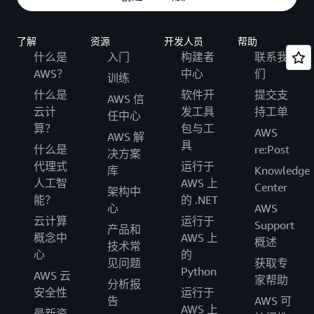
了解
资源
开发人员
帮助
什么是
入门
构建者
联系我
AWS？
中心
们
训练
什么是
软件开
提交支
AWS 信
云计
发工具
持工单
任中心
算？
包与工
AWS
AWS 解
具
什么是
re:Post
决方案
代理式
运行于
库
Knowledge
人工智
AWS 上
Center
架构中
能？
的 .NET
心
AWS
云计算
运行于
Support
产品和
概念中
AWS 上
概述
技术常
心
的
见问题
获取专
Python
AWS 云
家帮助
分析报
安全性
运行于
告
AWS 可
AWS 上
最新资