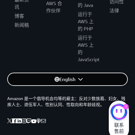
访问性
AWS 合
的 Java
讯
作伙伴
法律
运行于
博客
AWS 上
新闻稿
的 PHP
运行于
AWS 上
的
JavaScript
English
Amazon 是一个倡导机会均等的雇主：反对少数族裔、妇女、残
疾人士、退伍军人、性别认同、性取向和年龄歧视。
1
联系

售前