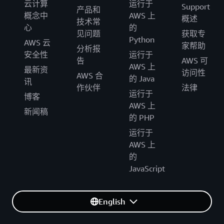
云计算
运行于
Support
产品和
概念中
AWS 上
概述
技术常
心
的
见问题
获取专
Python
AWS 云
家帮助
分析报
安全性
运行于
告
AWS 可
AWS 上
最新资
访问性
AWS 合
的 Java
讯
作伙伴
法律
运行于
博客
AWS 上
新闻稿
的 PHP
运行于
AWS 上
的
JavaScript
English