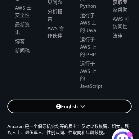
见问题
获取专
Python
AWS 云
家帮助
分析报
安全性
运行于
告
AWS 可
AWS 上
最新资
访问性
AWS 合
的 Java
讯
作伙伴
法律
运行于
博客
AWS 上
新闻稿
的 PHP
运行于
AWS 上
的
JavaScript
English
Amazon 是一个倡导机会均等的雇主：反对少数族裔、妇女、残
疾人士、退伍军人、性别认同、性取向和年龄歧视。
1