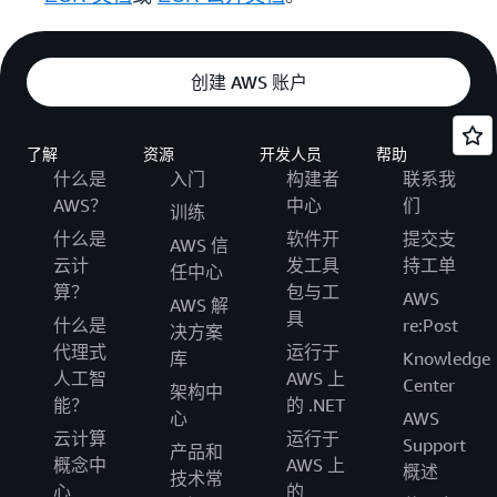
创建 AWS 账户
了解
资源
开发人员
帮助
什么是
入门
构建者
联系我
AWS？
中心
们
训练
什么是
软件开
提交支
AWS 信
云计
发工具
持工单
任中心
算？
包与工
AWS
AWS 解
具
什么是
re:Post
决方案
代理式
运行于
库
Knowledge
人工智
AWS 上
Center
架构中
能？
的 .NET
心
AWS
云计算
运行于
Support
产品和
概念中
AWS 上
概述
技术常
心
的