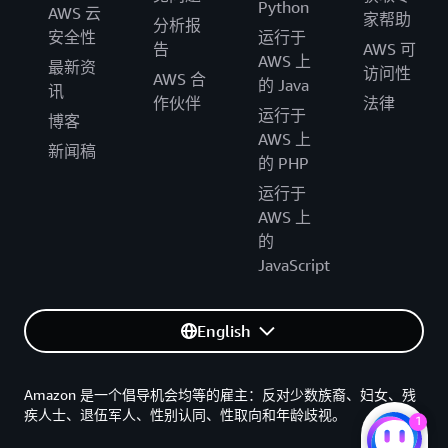
Python
AWS 云
家帮助
分析报
安全性
运行于
告
AWS 可
AWS 上
最新资
访问性
AWS 合
的 Java
讯
作伙伴
法律
运行于
博客
AWS 上
新闻稿
的 PHP
运行于
AWS 上
的
JavaScript
English
Amazon 是一个倡导机会均等的雇主：反对少数族裔、妇女、残
疾人士、退伍军人、性别认同、性取向和年龄歧视。
1