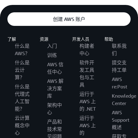
创建 AWS 账户
了解
资源
开发人员
帮助
什么是
入门
构建者
联系我
AWS？
中心
们
训练
什么是
软件开
提交支
AWS 信
云计
发工具
持工单
任中心
算？
包与工
AWS
AWS 解
具
什么是
re:Post
决方案
代理式
运行于
库
Knowledge
人工智
AWS 上
Center
架构中
能？
的 .NET
心
AWS
云计算
运行于
Support
产品和
概念中
AWS 上
概述
技术常
心
的
见问题
获取专