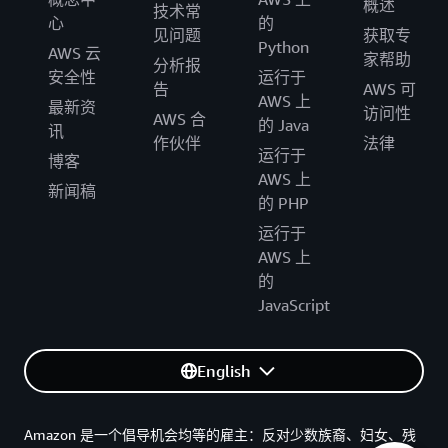
概述
技术常
心
的
见问题
获取专
Python
AWS 云
家帮助
分析报
安全性
运行于
告
AWS 可
AWS 上
最新资
访问性
AWS 合
的 Java
讯
作伙伴
法律
运行于
博客
AWS 上
新闻稿
的 PHP
运行于
AWS 上
的
JavaScript
English
Amazon 是一个倡导机会均等的雇主：反对少数族裔、妇女、残