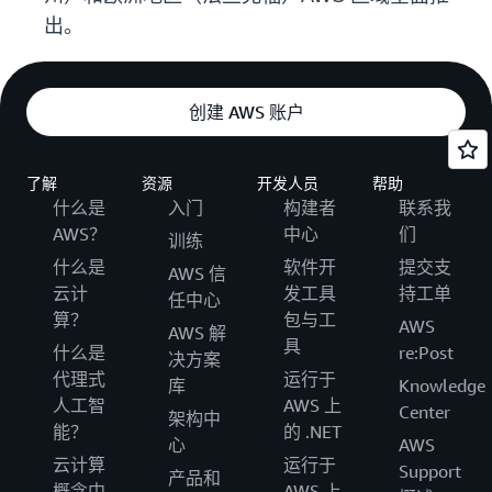
出。
创建 AWS 账户
了解
资源
开发人员
帮助
什么是
入门
构建者
联系我
AWS？
中心
们
训练
什么是
软件开
提交支
AWS 信
云计
发工具
持工单
任中心
算？
包与工
AWS
AWS 解
具
什么是
re:Post
决方案
代理式
运行于
库
Knowledge
人工智
AWS 上
Center
架构中
能？
的 .NET
心
AWS
云计算
运行于
Support
产品和
概念中
AWS 上