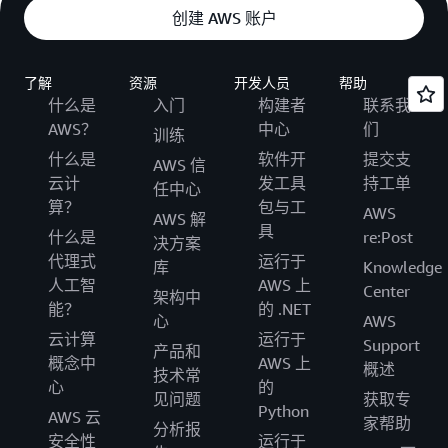
创建 AWS 账户
了解
资源
开发人员
帮助
什么是
入门
构建者
联系我
AWS？
中心
们
训练
什么是
软件开
提交支
AWS 信
云计
发工具
持工单
任中心
算？
包与工
AWS
AWS 解
具
什么是
re:Post
决方案
代理式
运行于
库
Knowledge
人工智
AWS 上
Center
架构中
能？
的 .NET
心
AWS
云计算
运行于
Support
产品和
概念中
AWS 上
概述
技术常
心
的
见问题
获取专
Python
AWS 云
家帮助
分析报
安全性
运行于