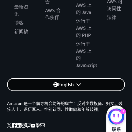
告
AWS 可
AWS 上
最新资
访问性
AWS 合
的 Java
讯
作伙伴
法律
运行于
博客
AWS 上
新闻稿
的 PHP
运行于
AWS 上
的
JavaScript
English
Amazon 是一个倡导机会均等的雇主：反对少数族裔、妇女、残
疾人士、退伍军人、性别认同、性取向和年龄歧视。
1
联系
