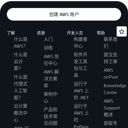
创建 AWS 账户
了解
资源
开发人员
帮助
什么是
入门
构建者
联系我
AWS？
中心
们
训练
什么是
软件开
提交支
AWS 信
云计
发工具
持工单
任中心
算？
包与工
AWS
AWS 解
具
什么是
re:Post
决方案
代理式
运行于
库
Knowledge
人工智
AWS 上
Center
架构中
能？
的 .NET
心
AWS
云计算
运行于
Support
产品和
概念中
AWS 上
概述
技术常
心
的
见问题
获取专
Python