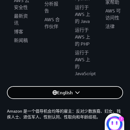
AWS 云
家帮助
分析报
安全性
运行于
告
AWS 可
AWS 上
最新资
访问性
AWS 合
的 Java
讯
作伙伴
法律
运行于
博客
AWS 上
新闻稿
的 PHP
运行于
AWS 上
的
JavaScript
English
Amazon 是一个倡导机会均等的雇主：反对少数族裔、妇女、残
疾人士、退伍军人、性别认同、性取向和年龄歧视。
1