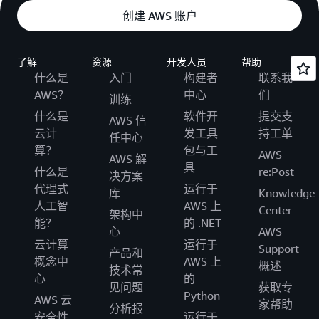
创建 AWS 账户
了解
资源
开发人员
帮助
什么是
入门
构建者
联系我
AWS？
中心
们
训练
什么是
软件开
提交支
AWS 信
云计
发工具
持工单
任中心
算？
包与工
AWS
AWS 解
具
什么是
re:Post
决方案
代理式
运行于
库
Knowledge
人工智
AWS 上
Center
架构中
能？
的 .NET
心
AWS
云计算
运行于
Support
产品和
概念中
AWS 上
概述
技术常
心
的
见问题
获取专
Python
AWS 云
家帮助
分析报
安全性
运行于