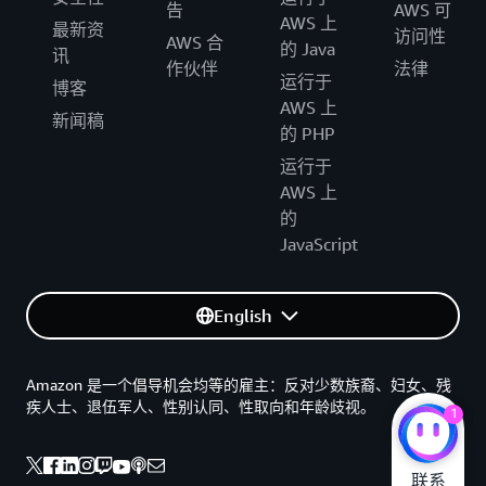
告
AWS 可
AWS 上
最新资
访问性
AWS 合
的 Java
讯
作伙伴
法律
运行于
博客
AWS 上
新闻稿
的 PHP
运行于
AWS 上
的
JavaScript
English
Amazon 是一个倡导机会均等的雇主：反对少数族裔、妇女、残
疾人士、退伍军人、性别认同、性取向和年龄歧视。
1
联系
