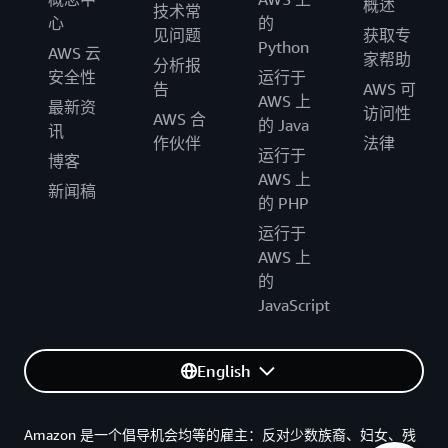
概述
技术常
心
的
见问题
获取专
Python
AWS 云
家帮助
分析报
安全性
运行于
告
AWS 可
AWS 上
最新资
访问性
AWS 合
的 Java
讯
作伙伴
法律
运行于
博客
AWS 上
新闻稿
的 PHP
运行于
AWS 上
的
JavaScript
English
Amazon 是一个倡导机会均等的雇主：反对少数族裔、妇女、残