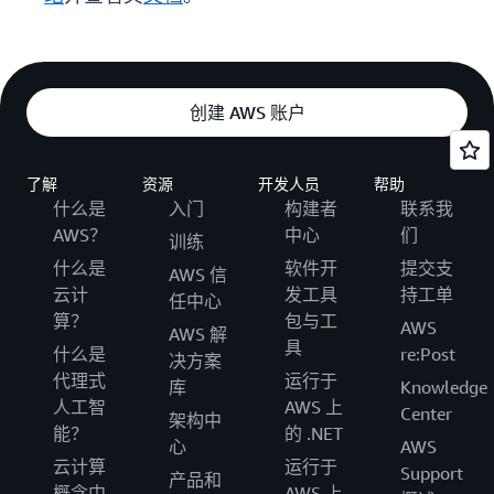
创建 AWS 账户
了解
资源
开发人员
帮助
什么是
入门
构建者
联系我
AWS？
中心
们
训练
什么是
软件开
提交支
AWS 信
云计
发工具
持工单
任中心
算？
包与工
AWS
AWS 解
具
什么是
re:Post
决方案
代理式
运行于
库
Knowledge
人工智
AWS 上
Center
架构中
能？
的 .NET
心
AWS
云计算
运行于
Support
产品和
概念中
AWS 上