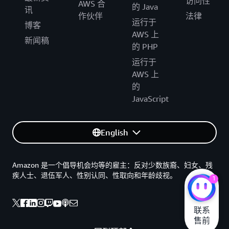
访问性
AWS 合
的 Java
讯
作伙伴
法律
运行于
博客
AWS 上
新闻稿
的 PHP
运行于
AWS 上
的
JavaScript
English
Amazon 是一个倡导机会均等的雇主：反对少数族裔、妇女、残
疾人士、退伍军人、性别认同、性取向和年龄歧视。
1
联系

售前