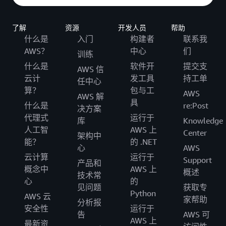
了解
资源
开发人员
帮助
什么是
入门
构建者
联系我
AWS？
中心
们
训练
什么是
软件开
提交支
AWS 信
云计
发工具
持工单
任中心
算？
包与工
AWS
AWS 解
具
什么是
re:Post
决方案
代理式
运行于
库
Knowledge
人工智
AWS 上
Center
架构中
能？
的 .NET
心
AWS
云计算
运行于
Support
产品和
概念中
AWS 上
概述
技术常
心
的
见问题
获取专
Python
AWS 云
家帮助
分析报
安全性
运行于
告
AWS 可
AWS 上
最新资