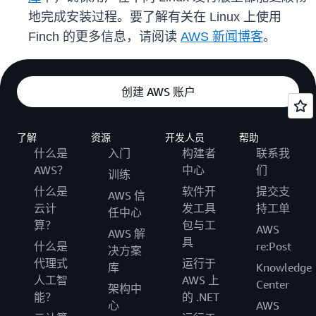
地完成安装过程。要了解有关在 Linux 上使用
Finch 的更多信息，请阅读
AWS 新闻博客
。
创建 AWS 账户
了解
资源
开发人员
帮助
什么是
入门
构建者
联系我
AWS？
中心
们
训练
什么是
软件开
提交支
AWS 信
云计
发工具
持工单
任中心
算？
包与工
AWS
AWS 解
具
什么是
re:Post
决方案
代理式
运行于
库
Knowledge
人工智
AWS 上
Center
架构中
能？
的 .NET
心
AWS