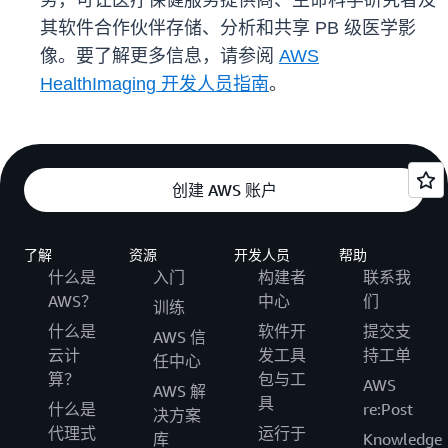
务，可让医疗保健服务提供商、生命科学研究者及
其软件合作伙伴存储、分析和共享 PB 级医学影
像。要了解更多信息，请参阅
AWS
HealthImaging 开发人员指南
。
创建 AWS 账户
了解
资源
开发人员
帮助
什么是
入门
构建者
联系我
AWS？
中心
们
训练
什么是
软件开
提交支
AWS 信
云计
发工具
持工单
任中心
算？
包与工
AWS
AWS 解
具
什么是
re:Post
决方案
代理式
运行于
库
Knowledge