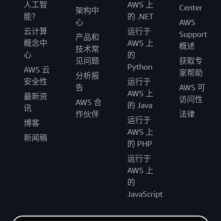
人工智
AWS 上
Center
架构中
能？
的 .NET
心
AWS
云计算
运行于
Support
产品和
概念中
AWS 上
概述
技术常
心
的
见问题
获取专
Python
AWS 云
家帮助
分析报
安全性
运行于
告
AWS 可
AWS 上
最新资
访问性
AWS 合
的 Java
讯
作伙伴
法律
运行于
博客
AWS 上
新闻稿
的 PHP
运行于
AWS 上
的
JavaScript