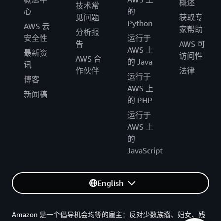
概述
技术常
心
的
见问题
获取专
Python
AWS 云
家帮助
分析报
安全性
运行于
告
AWS 可
AWS 上
最新资
访问性
AWS 合
的 Java
讯
作伙伴
法律
运行于
博客
AWS 上
新闻稿
的 PHP
运行于
AWS 上
的
JavaScript
English
Amazon 是一个倡导机会均等的雇主：反对少数族裔、妇女、残