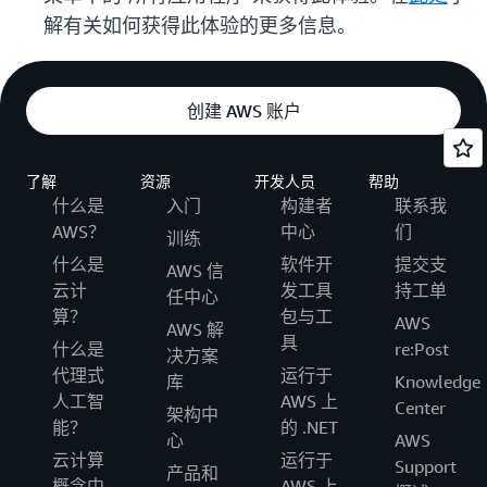
解有关如何获得此体验的更多信息。
创建 AWS 账户
了解
资源
开发人员
帮助
什么是
入门
构建者
联系我
AWS？
中心
们
训练
什么是
软件开
提交支
AWS 信
云计
发工具
持工单
任中心
算？
包与工
AWS
AWS 解
具
什么是
re:Post
决方案
代理式
运行于
库
Knowledge
人工智
AWS 上
Center
架构中
能？
的 .NET
心
AWS
云计算
运行于
Support
产品和
概念中
AWS 上