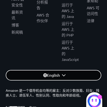
家帮助
分析报
安全性
运行于
告
AWS 可
AWS 上
最新资
访问性
AWS 合
的 Java
讯
作伙伴
法律
运行于
博客
AWS 上
新闻稿
的 PHP
运行于
AWS 上
的
JavaScript
English
Amazon 是一个倡导机会均等的雇主：反对少数族裔、妇女、残
疾人士、退伍军人、性别认同、性取向和年龄歧视。
1