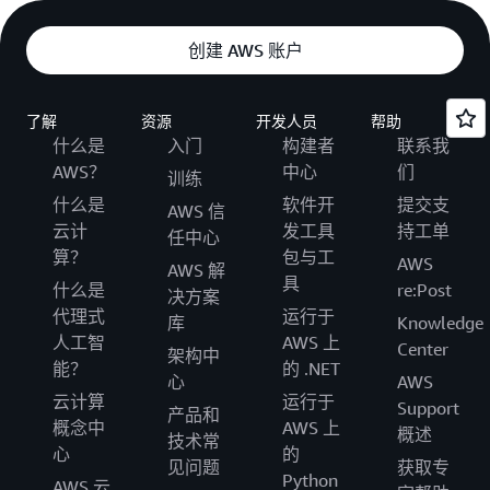
创建 AWS 账户
了解
资源
开发人员
帮助
什么是
入门
构建者
联系我
AWS？
中心
们
训练
什么是
软件开
提交支
AWS 信
云计
发工具
持工单
任中心
算？
包与工
AWS
AWS 解
具
什么是
re:Post
决方案
代理式
运行于
库
Knowledge
人工智
AWS 上
Center
架构中
能？
的 .NET
心
AWS
云计算
运行于
Support
产品和
概念中
AWS 上
概述
技术常
心
的
见问题
获取专
Python
AWS 云