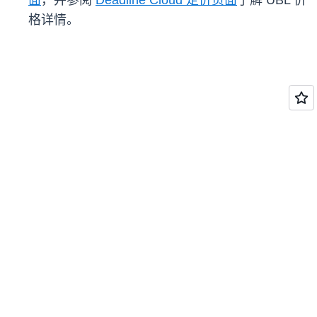
面
，并参阅
Deadline Cloud 定价页面
了解 UBL 价
格详情。