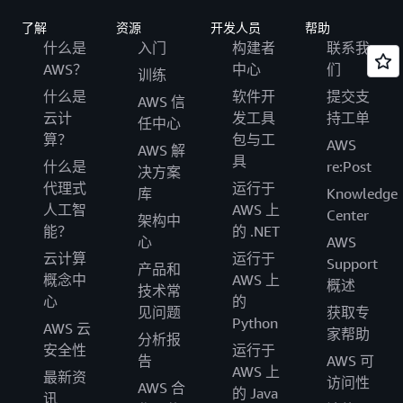
了解
资源
开发人员
帮助
什么是
入门
构建者
联系我
AWS？
中心
们
训练
什么是
软件开
提交支
AWS 信
云计
发工具
持工单
任中心
算？
包与工
AWS
AWS 解
具
什么是
re:Post
决方案
代理式
运行于
库
Knowledge
人工智
AWS 上
Center
架构中
能？
的 .NET
心
AWS
云计算
运行于
Support
产品和
概念中
AWS 上
概述
技术常
心
的
见问题
获取专
Python
AWS 云
家帮助
分析报
安全性
运行于
告
AWS 可
AWS 上
最新资
访问性
AWS 合
的 Java
讯