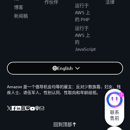
作伙伴
法律
运行于
博客
AWS 上
新闻稿
的 PHP
运行于
AWS 上
的
JavaScript
English
Amazon 是一个倡导机会均等的雇主：反对少数族裔、妇女、残
疾人士、退伍军人、性别认同、性取向和年龄歧视。
1
联系

售前
回到顶部