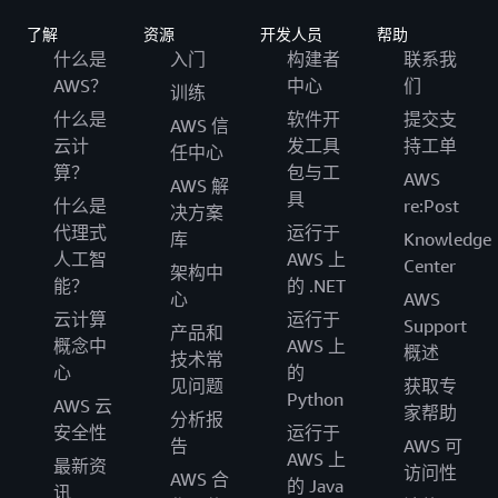
了解
资源
开发人员
帮助
什么是
入门
构建者
联系我
AWS？
中心
们
训练
什么是
软件开
提交支
AWS 信
云计
发工具
持工单
任中心
算？
包与工
AWS
AWS 解
具
什么是
re:Post
决方案
代理式
运行于
库
Knowledge
人工智
AWS 上
Center
架构中
能？
的 .NET
心
AWS
云计算
运行于
Support
产品和
概念中
AWS 上
概述
技术常
心
的
见问题
获取专
Python
AWS 云
家帮助
分析报
安全性
运行于
告
AWS 可
AWS 上
最新资
访问性
AWS 合
的 Java
讯