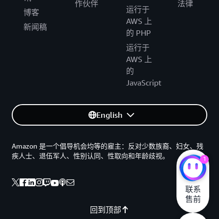
作伙伴
法律
运行于
博客
AWS 上
新闻稿
的 PHP
运行于
AWS 上
的
JavaScript
English
Amazon 是一个倡导机会均等的雇主：反对少数族裔、妇女、残
疾人士、退伍军人、性别认同、性取向和年龄歧视。
1
联系

售前
回到顶部