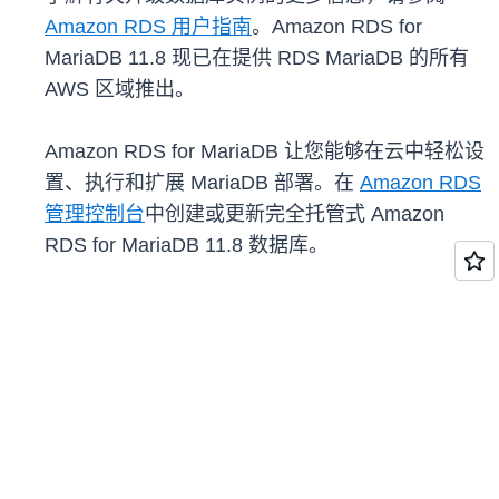
Amazon RDS 用户指南
。Amazon RDS for
MariaDB 11.8 现已在提供 RDS MariaDB 的所有
AWS 区域推出。
Amazon RDS for MariaDB 让您能够在云中轻松设
置、执行和扩展 MariaDB 部署。在
Amazon RDS
管理控制台
中创建或更新完全托管式 Amazon
RDS for MariaDB 11.8 数据库。