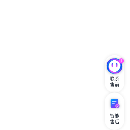
1
联系

售前
智能

售后