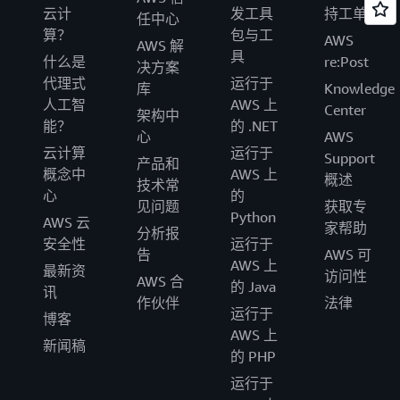
云计
发工具
持工单
任中心
算？
包与工
AWS
AWS 解
具
什么是
re:Post
决方案
代理式
运行于
库
Knowledge
人工智
AWS 上
Center
架构中
能？
的 .NET
心
AWS
云计算
运行于
Support
产品和
概念中
AWS 上
概述
技术常
心
的
见问题
获取专
Python
AWS 云
家帮助
分析报
安全性
运行于
告
AWS 可
AWS 上
最新资
访问性
AWS 合
的 Java
讯
作伙伴
法律
运行于
博客
AWS 上
新闻稿
的 PHP
运行于