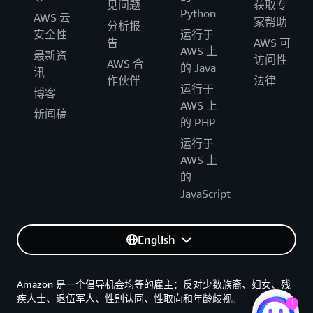
见问题
获取专
Python
AWS 云
家帮助
分析报
安全性
运行于
告
AWS 可
AWS 上
最新资
访问性
AWS 合
的 Java
讯
作伙伴
法律
运行于
博客
AWS 上
新闻稿
的 PHP
运行于
AWS 上
的
JavaScript
English
Amazon 是一个倡导机会均等的雇主：反对少数族裔、妇女、残
疾人士、退伍军人、性别认同、性取向和年龄歧视。
1