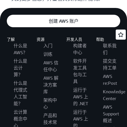
创建 AWS 账户
了解
资源
开发人员
帮助
什么是
入门
构建者
联系我
AWS？
中心
们
训练
什么是
软件开
提交支
AWS 信
云计
发工具
持工单
任中心
算？
包与工
AWS
AWS 解
具
什么是
re:Post
决方案
代理式
运行于
库
Knowledge
人工智
AWS 上
Center
架构中
能？
的 .NET
心
AWS
云计算
运行于
Support
产品和
概念中
AWS 上
概述
技术常
心
的