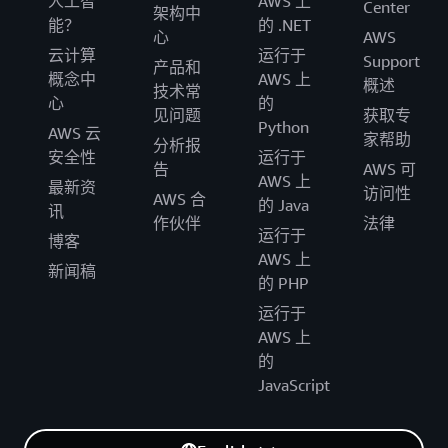
人工智
AWS 上
Center
架构中
能？
的 .NET
心
AWS
云计算
运行于
Support
产品和
概念中
AWS 上
概述
技术常
心
的
见问题
获取专
Python
AWS 云
家帮助
分析报
安全性
运行于
告
AWS 可
AWS 上
最新资
访问性
AWS 合
的 Java
讯
作伙伴
法律
运行于
博客
AWS 上
新闻稿
的 PHP
运行于
AWS 上
的
JavaScript