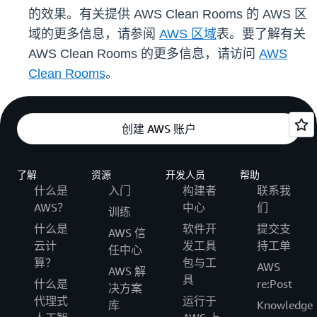
的效果。有关提供 AWS Clean Rooms 的 AWS 区
域的更多信息，请参阅
AWS 区域
表。要了解有关
AWS Clean Rooms 的更多信息，请访问
AWS
Clean Rooms
。
创建 AWS 账户
了解
资源
开发人员
帮助
什么是
入门
构建者
联系我
AWS？
中心
们
训练
什么是
软件开
提交支
AWS 信
云计
发工具
持工单
任中心
算？
包与工
AWS
AWS 解
具
什么是
re:Post
决方案
代理式
运行于
库
Knowledge