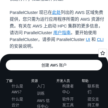
ParallelCluster 现已在
此处
列出的 AWS 区域免费
提供，您只需为运行应用程序所需的 AWS 资源付
费。有关在 AWS 上启动 HPC 集群的更多信息，
请访问 ParallelCluster
用户指南
。要开始使用
ParallelCluster，请参阅 ParallelCluster
UI
和
CLI
的安装说明。
创建 AWS 账户
了解
资源
开发人员
帮助
什么是
入门
构建者
联系我
AWS？
中心
们
训练
什么是
软件开
提交支
AWS 信
云计
发工具
持工单
任中心