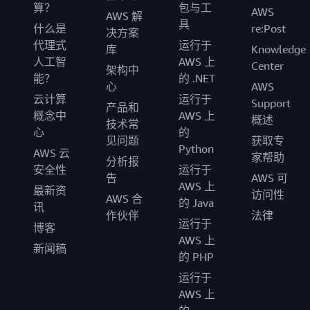
算？
包与工
AWS
AWS 解
具
什么是
re:Post
决方案
代理式
运行于
库
Knowledge
人工智
AWS 上
Center
架构中
能？
的 .NET
心
AWS
云计算
运行于
Support
产品和
概念中
AWS 上
概述
技术常
心
的
见问题
获取专
Python
AWS 云
家帮助
分析报
安全性
运行于
告
AWS 可
AWS 上
最新资
访问性
AWS 合
的 Java
讯
作伙伴
法律
运行于
博客
AWS 上
新闻稿
的 PHP
运行于
AWS 上