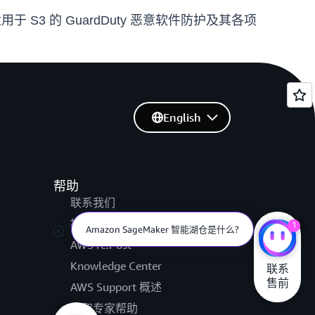
 S3 的 GuardDuty 恶意软件防护及其各项
English
帮助
联系我们
提交支持工单
1
Amazon SageMaker 智能湖仓是什么?
AWS re:Post
Knowledge Center
联系

售前
AWS Support 概述
获取专家帮助