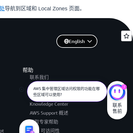
处
导航到区域和 Local Zones 页面。
English
帮助
联系我们
提交支持工单
1
AWS 集中管理区域访问权限的功能在哪
些区域可以使用?
AWS re:Post
Knowledge Center
联系

售前
AWS Support 概述
获取专家帮助
pt
AWS 可访问性