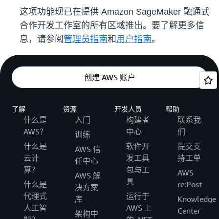
这项功能现已在提供 Amazon SageMaker 融通式
合作开发工作室的所有区域推出。要了解更多信
息，请参阅
管理员指南
和
用户指南
。
创建 AWS 账户
了解
资源
开发人员
帮助
什么是
入门
构建者
联系我
AWS？
中心
们
训练
什么是
软件开
提交支
AWS 信
云计
发工具
持工单
任中心
算？
包与工
AWS
AWS 解
具
什么是
re:Post
决方案
代理式
运行于
库
Knowledge
人工智
AWS 上
Center
架构中