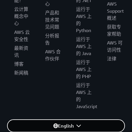
能？
的 .NET
心
AWS
云计算
运行于
Support
产品和
概念中
AWS 上
概述
技术常
心
的
见问题
获取专
Python
AWS 云
家帮助
分析报
安全性
运行于
告
AWS 可
AWS 上
最新资
访问性
AWS 合
的 Java
讯
作伙伴
法律
运行于
博客
AWS 上
新闻稿
的 PHP
运行于
AWS 上
的
JavaScript
English