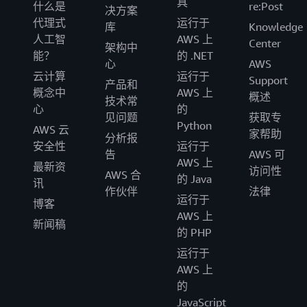
具
什么是
re:Post
决方案
代理式
运行于
库
Knowledge
人工智
AWS 上
Center
架构中
能？
的 .NET
心
AWS
云计算
运行于
Support
产品和
概念中
AWS 上
概述
技术常
心
的
见问题
获取专
Python
AWS 云
家帮助
分析报
安全性
运行于
告
AWS 可
AWS 上
最新资
访问性
AWS 合
的 Java
讯
作伙伴
法律
运行于
博客
AWS 上
新闻稿
的 PHP
运行于
AWS 上
的
JavaScript