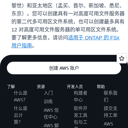
黎世）和亚太地区（孟买、首尔、新加坡、悉尼、
东京）。您可以创建具有一对高度可用文件服务器
的第二代多可用区文件系统，也可以创建最多具有
12 对高度可用文件服务器的单可用区文件系统。
要了解更多信息，请访问
适用于 ONTAP 的 FSx
用户指南
。
创建 AWS 账户
了解
资源
开发人员
帮助
什么是
入门
构建者
联系我
AWS？
中心
们
训练
什么是
软件开
提交支
AWS 信
云计
发工具
持工单
任中心
算？
包与工
AWS
AWS 解