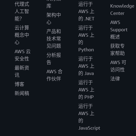
代理式
运行于
库
Knowledge
人工智
AWS 上
Center
架构中
能？
的 .NET
心
AWS
云计算
运行于
Support
产品和
概念中
AWS 上
概述
技术常
心
的
见问题
获取专
Python
AWS 云
家帮助
分析报
安全性
运行于
告
AWS 可
AWS 上
最新资
访问性
AWS 合
的 Java
讯
作伙伴
法律
运行于
博客
AWS 上
新闻稿
的 PHP
运行于
AWS 上
的
JavaScript