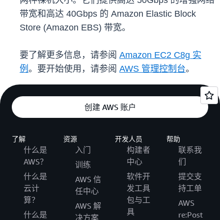
两种裸机大小。它们提供高达 50Gbps 的增强网络
带宽和高达 40Gbps 的 Amazon Elastic Block
Store (Amazon EBS) 带宽。
要了解更多信息，请参阅
Amazon EC2 C8g 实
例
。要开始使用，请参阅
AWS 管理控制台
。
创建 AWS 账户
了解
资源
开发人员
帮助
什么是
入门
构建者
联系我
AWS？
中心
们
训练
什么是
软件开
提交支
AWS 信
云计
发工具
持工单
任中心
算？
包与工
AWS
AWS 解
具
什么是
re:Post
决方案