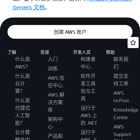
Servers 文档
。
创建 AWS 账户
了解
资源
开发人员
帮助
什么是
入门
构建者
联系我
AWS？
中心
们
训练
什么是
软件开
提交支
AWS 信
云计
发工具
持工单
任中心
算？
包与工
AWS
AWS 解
具
什么是
re:Post
决方案
代理式
运行于
库
Knowledge
人工智
AWS 上
Center
架构中
能？
的 .NET
心
AWS
云计算
运行于
Support
产品和
概念中
AWS 上