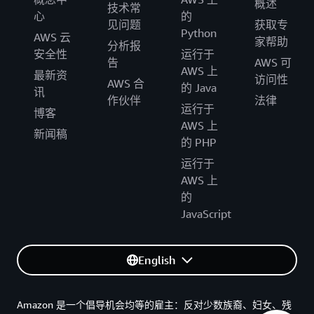
概述
技术常
心
的
见问题
获取专
Python
AWS 云
家帮助
分析报
安全性
运行于
告
AWS 可
AWS 上
最新资
访问性
AWS 合
的 Java
讯
作伙伴
法律
运行于
博客
AWS 上
新闻稿
的 PHP
运行于
AWS 上
的
JavaScript
English
Amazon 是一个倡导机会均等的雇主：反对少数族裔、妇女、残