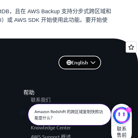
umentDB，且在 AWS Backup 支持分步式跨区域和
）或 AWS SDK 开始使用此功能。要开始使
English
帮助
联系我们
提交支持工单
1
Amazon Redshift 的跨区域复制快照功
能是什么？
AWS re:Post
Knowledge Center
联系

售前
AWS Support 概述