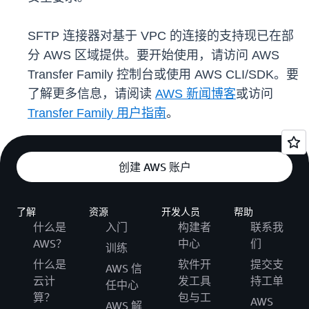
SFTP 连接器对基于 VPC 的连接的支持现已在部
分 AWS 区域提供。要开始使用，请访问 AWS
Transfer Family 控制台或使用 AWS CLI/SDK。要
了解更多信息，请阅读
AWS 新闻博客
或访问
Transfer Family 用户指南
。
创建 AWS 账户
了解
资源
开发人员
帮助
什么是
入门
构建者
联系我
AWS？
中心
们
训练
什么是
软件开
提交支
AWS 信
云计
发工具
持工单
任中心
算？
包与工
AWS
AWS 解