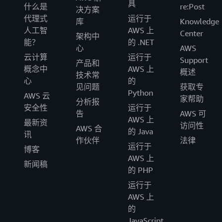
具
什么是
re:Post
决方案
代理式
运行于
库
Knowledge
人工智
AWS 上
Center
架构中
能？
的 .NET
心
AWS
云计算
运行于
Support
产品和
概念中
AWS 上
概述
技术常
心
的
见问题
获取专
Python
AWS 云
家帮助
分析报
安全性
运行于
告
AWS 可
AWS 上
最新资
访问性
AWS 合
的 Java
讯
作伙伴
法律
运行于
博客
AWS 上
新闻稿
的 PHP
运行于
AWS 上
的
JavaScript