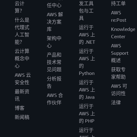
云计
发工具
持工单
任中心
算？
包与工
AWS
AWS 解
具
什么是
re:Post
决方案
代理式
运行于
库
Knowledge
人工智
AWS 上
Center
架构中
能？
的 .NET
心
AWS
云计算
运行于
Support
产品和
概念中
AWS 上
概述
技术常
心
的
见问题
获取专
Python
AWS 云
家帮助
分析报
安全性
运行于
告
AWS 可
AWS 上
最新资
访问性
AWS 合
的 Java
讯
作伙伴
法律
运行于
博客
AWS 上
新闻稿
的 PHP
运行于