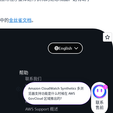
》中的
金丝雀文档
。
English
帮助
联系我们
提交支持工单
1
Amazon CloudWatch Synthetics 多浏
览器支持功能是什么时候在 AWS
AWS re:Post
GovCloud 区域推出的?
Knowledge Center
联系

售前
AWS Support 概述