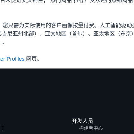
组合来促进交叉销售；“热门商品”推荐广受欢迎的热销商品
mer Profiles，您只需为实际使用的客户画像按量付费。人
弗吉尼亚州北部）、亚太地区（首尔）、亚太地区（东京
）。
r Profiles
网页。
开发人员
门
构建者中心