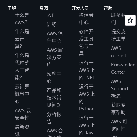
了解
资源
开发人员
帮助
什么是
入门
构建者
联系我
AWS？
中心
们
训练
什么是
软件开
提交支
AWS 信
云计
发工具
持工单
任中心
算？
包与工
AWS
AWS 解
具
什么是
re:Post
决方案
代理式
运行于
库
Knowledge
人工智
AWS 上
Center
架构中
能？
的 .NET
心
AWS
云计算
运行于
Support
产品和
概念中
AWS 上
概述
技术常
心
的
见问题
获取专
Python
AWS 云
家帮助
分析报
安全性
运行于
告
AWS 可
AWS 上
最新资
访问性
AWS 合
的 Java
讯