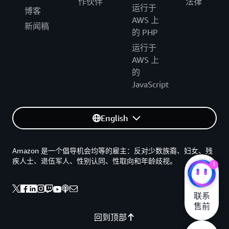
作伙伴
法律
运行于
博客
AWS 上
新闻稿
的 PHP
运行于
AWS 上
的
JavaScript
English
Amazon 是一个倡导机会均等的雇主：反对少数族裔、妇女、残
疾人士、退伍军人、性别认同、性取向和年龄歧视。
1
联系

售前
回到顶部