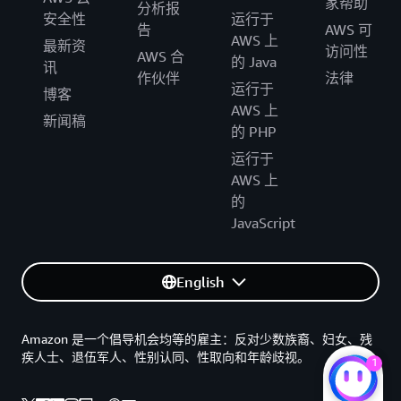
家帮助
分析报
安全性
运行于
告
AWS 可
AWS 上
最新资
访问性
AWS 合
的 Java
讯
作伙伴
法律
运行于
博客
AWS 上
新闻稿
的 PHP
运行于
AWS 上
的
JavaScript
English
Amazon 是一个倡导机会均等的雇主：反对少数族裔、妇女、残
疾人士、退伍军人、性别认同、性取向和年龄歧视。
1