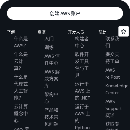
创建 AWS 账户
了解
资源
开发人员
帮助
什么是
入门
构建者
联系我
AWS？
中心
们
训练
什么是
软件开
提交支
AWS 信
云计
发工具
持工单
任中心
算？
包与工
AWS
AWS 解
具
什么是
re:Post
决方案
代理式
运行于
库
Knowledge
人工智
AWS 上
Center
架构中
能？
的 .NET
心
AWS
云计算
运行于
Support
产品和
概念中
AWS 上
概述
技术常
心
的
见问题
获取专
Python
AWS 云