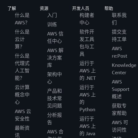
了解
资源
开发人员
帮助
什么是
入门
构建者
联系我
AWS？
中心
们
训练
什么是
软件开
提交支
AWS 信
云计
发工具
持工单
任中心
算？
包与工
AWS
AWS 解
具
什么是
re:Post
决方案
代理式
运行于
库
Knowledge
人工智
AWS 上
Center
架构中
能？
的 .NET
心
AWS
云计算
运行于
Support
产品和
概念中
AWS 上
概述
技术常
心
的
见问题
获取专
Python
AWS 云
家帮助
分析报
安全性
运行于
告
AWS 可
AWS 上
最新资
访问性
AWS 合
的 Java
讯