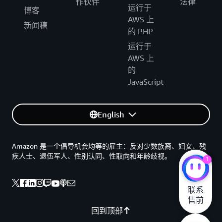
作伙伴
法律
运行于
博客
AWS 上
新闻稿
的 PHP
运行于
AWS 上
的
JavaScript
English
Amazon 是一个倡导机会均等的雇主：反对少数族裔、妇女、残
疾人士、退伍军人、性别认同、性取向和年龄歧视。
1
联系

售前
回到顶部