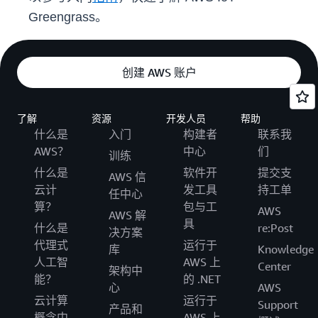
Greengrass。
创建 AWS 账户
了解
资源
开发人员
帮助
什么是
入门
构建者
联系我
AWS？
中心
们
训练
什么是
软件开
提交支
AWS 信
云计
发工具
持工单
任中心
算？
包与工
AWS
AWS 解
具
什么是
re:Post
决方案
代理式
运行于
库
Knowledge
人工智
AWS 上
Center
架构中
能？
的 .NET
心
AWS
云计算
运行于
Support
产品和
概念中
AWS 上