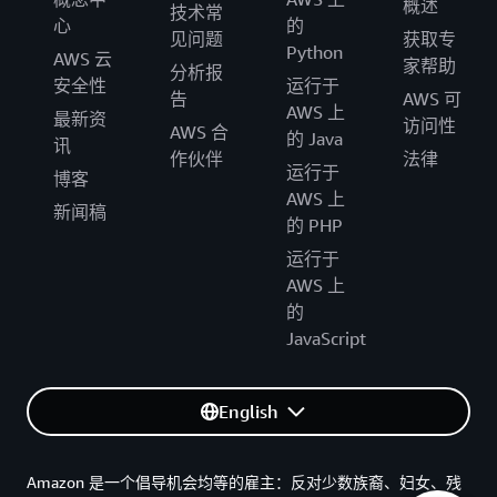
概述
技术常
心
的
见问题
获取专
Python
AWS 云
家帮助
分析报
安全性
运行于
告
AWS 可
AWS 上
最新资
访问性
AWS 合
的 Java
讯
作伙伴
法律
运行于
博客
AWS 上
新闻稿
的 PHP
运行于
AWS 上
的
JavaScript
English
Amazon 是一个倡导机会均等的雇主：反对少数族裔、妇女、残