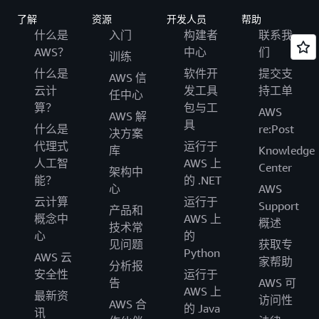
了解
资源
开发人员
帮助
什么是
入门
构建者
联系我
AWS？
中心
们
训练
什么是
软件开
提交支
AWS 信
云计
发工具
持工单
任中心
算？
包与工
AWS
AWS 解
具
什么是
re:Post
决方案
代理式
运行于
库
Knowledge
人工智
AWS 上
Center
架构中
能？
的 .NET
心
AWS
云计算
运行于
Support
产品和
概念中
AWS 上
概述
技术常
心
的
见问题
获取专
Python
AWS 云
家帮助
分析报
安全性
运行于
告
AWS 可
AWS 上
最新资
访问性
AWS 合
的 Java
讯