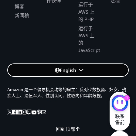
作伙伴
法律
运行于
博客
AWS 上
新闻稿
的 PHP
运行于
AWS 上
的
JavaScript
English
Amazon 是一个倡导机会均等的雇主：反对少数族裔、妇女、残
疾人士、退伍军人、性别认同、性取向和年龄歧视。
1
联系

售前
回到顶部