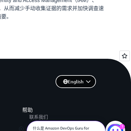
nd Access Management（IAM）、
全面的分析，从而减少手动收集证据的需求并加快调查速
摘要。
English
帮助
联系我们
提交支持工单
1
什么是 Amazon DevOps Guru for