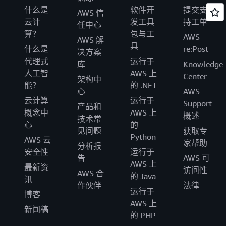
什么是
软件开
提交支
AWS 信
云计
发工具
持工单
任中心
算？
包与工
AWS
AWS 解
具
什么是
re:Post
决方案
代理式
运行于
库
Knowledge
人工智
AWS 上
Center
架构中
能？
的 .NET
心
AWS
云计算
运行于
Support
产品和
概念中
AWS 上
概述
技术常
心
的
见问题
获取专
Python
AWS 云
家帮助
分析报
安全性
运行于
告
AWS 可
AWS 上
最新资
访问性
AWS 合
的 Java
讯
作伙伴
法律
运行于
博客
AWS 上
新闻稿
的 PHP