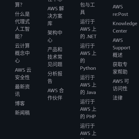
算？
包与工
AWS
AWS 解
具
什么是
re:Post
决方案
代理式
运行于
库
Knowledge
人工智
AWS 上
Center
架构中
能？
的 .NET
心
AWS
云计算
运行于
Support
产品和
概念中
AWS 上
概述
技术常
心
的
见问题
获取专
Python
AWS 云
家帮助
分析报
安全性
运行于
告
AWS 可
AWS 上
最新资
访问性
AWS 合
的 Java
讯
作伙伴
法律
运行于
博客
AWS 上
新闻稿
的 PHP
运行于
AWS 上