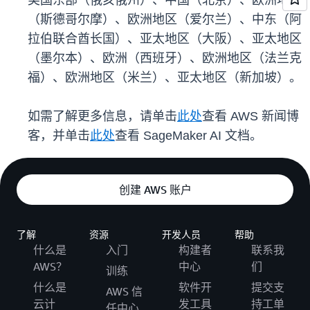
美国东部（俄亥俄州）、中国（北京）、欧洲地区
（斯德哥尔摩）、欧洲地区（爱尔兰）、中东（阿
拉伯联合酋长国）、亚太地区（大阪）、亚太地区
（墨尔本）、欧洲（西班牙）、欧洲地区（法兰克
福）、欧洲地区（米兰）、亚太地区（新加坡）。
如需了解更多信息，请单击
此处
查看 AWS 新闻博
客，并单击
此处
查看 SageMaker AI 文档。
创建 AWS 账户
了解
资源
开发人员
帮助
什么是
入门
构建者
联系我
AWS？
中心
们
训练
什么是
软件开
提交支
AWS 信
云计
发工具
持工单
任中心