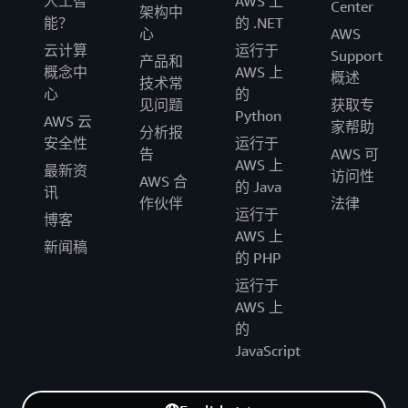
人工智
AWS 上
Center
架构中
能？
的 .NET
心
AWS
云计算
运行于
Support
产品和
概念中
AWS 上
概述
技术常
心
的
见问题
获取专
Python
AWS 云
家帮助
分析报
安全性
运行于
告
AWS 可
AWS 上
最新资
访问性
AWS 合
的 Java
讯
作伙伴
法律
运行于
博客
AWS 上
新闻稿
的 PHP
运行于
AWS 上
的
JavaScript