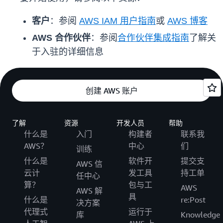
客户
：参阅
AWS IAM 用户指南
或
AWS 博客
AWS 合作伙伴
：参阅
合作伙伴集成指南
了解关
于入驻的详细信息
创建 AWS 账户
了解
资源
开发人员
帮助
什么是
入门
构建者
联系我
AWS？
中心
们
训练
什么是
软件开
提交支
AWS 信
云计
发工具
持工单
任中心
算？
包与工
AWS
AWS 解
具
什么是
re:Post
决方案
代理式
运行于
库
Knowledge