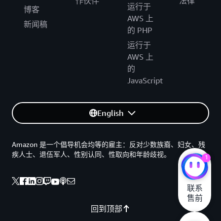
作伙伴
法律
运行于
博客
AWS 上
新闻稿
的 PHP
运行于
AWS 上
的
JavaScript
English
Amazon 是一个倡导机会均等的雇主：反对少数族裔、妇女、残
疾人士、退伍军人、性别认同、性取向和年龄歧视。
1
联系

售前
回到顶部