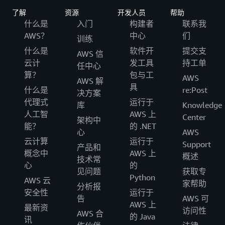
了解
资源
开发人员
帮助
什么是
入门
构建者
联系我
AWS？
中心
们
训练
什么是
软件开
提交支
AWS 信
云计
发工具
持工单
任中心
算？
包与工
AWS
AWS 解
具
什么是
re:Post
决方案
代理式
运行于
库
Knowledge
人工智
AWS 上
Center
架构中
能？
的 .NET
心
AWS
云计算
运行于
Support
产品和
概念中
AWS 上
概述
技术常
心
的
见问题
获取专
Python
AWS 云
家帮助
分析报
安全性
运行于
告
AWS 可
AWS 上
最新资
访问性
AWS 合
的 Java
讯