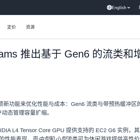
English
定价
资源
t Streams 推出基于 Gen6 
 现已推出了两项新功能来优化性能与成本：Gen6 流类与带预热缓
户动态管理容量扩缩。
 L4 Tensor Core GPU 提供支持的 EC2 G6 实例，
色的性能表现，而
中型
和
小型
流类可为休闲游戏提供高性价