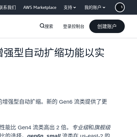
联系我们
AWS Marketplace
支持
我的账户
创建账户
搜索
登录控制台
的流类和增强型自动扩缩功能以实
冲区的增强型自动扩缩。新的 Gen6 流类提供了更
其性能比 Gen4 流类高出 2 倍。
专业级
和
旗舰级
比的选择。
gen6n_small
流类在 us-east-2 的