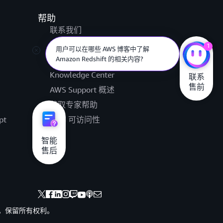
帮助
联系我们
提交支持工单
1
用户可以在哪些 AWS 博客中了解
Amazon Redshift 的相关内容?
AWS re:Post
Knowledge Center
联系

售前
AWS Support 概述
获取专家帮助
pt
AWS 可访问性
法律
智能

售后
其联属公司。保留所有权利。