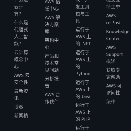
AWS 信
云计
发工具
持工单
任中心
算？
包与工
AWS
AWS 解
具
什么是
re:Post
决方案
代理式
运行于
库
Knowledge
人工智
AWS 上
Center
架构中
能？
的 .NET
心
AWS
云计算
运行于
Support
产品和
概念中
AWS 上
概述
技术常
心
的
见问题
获取专
Python
AWS 云
家帮助
分析报
安全性
运行于
告
AWS 可
AWS 上
最新资
访问性
AWS 合
的 Java
讯
作伙伴
法律
运行于
博客
AWS 上
新闻稿
的 PHP
运行于