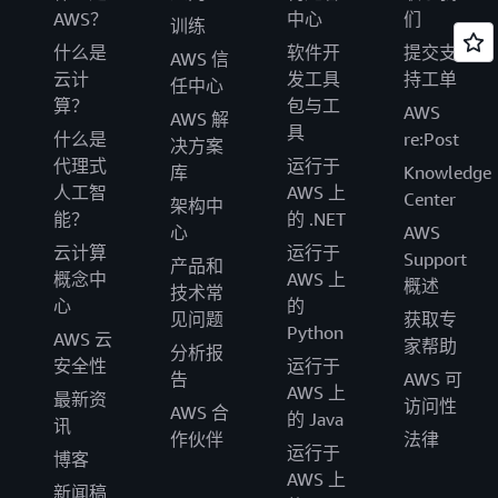
AWS？
中心
们
训练
什么是
软件开
提交支
AWS 信
云计
发工具
持工单
任中心
算？
包与工
AWS
AWS 解
具
什么是
re:Post
决方案
代理式
运行于
库
Knowledge
人工智
AWS 上
Center
架构中
能？
的 .NET
心
AWS
云计算
运行于
Support
产品和
概念中
AWS 上
概述
技术常
心
的
见问题
获取专
Python
AWS 云
家帮助
分析报
安全性
运行于
告
AWS 可
AWS 上
最新资
访问性
AWS 合
的 Java
讯
作伙伴
法律
运行于
博客
AWS 上
新闻稿